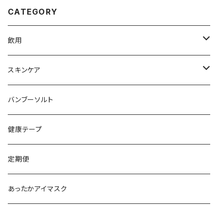
CATEGORY
飲用
バンブリアン
スキンケア
バンブリアン 赤松エキス
バンブーソルト
アサジ水
健康テープ
華美粧 バンブージェル
定期便
モバイルエステ
あったかアイマスク