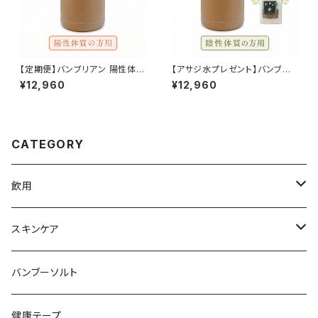
【定期便】バンブリアン 陽性体質
【アサジ水プレゼント】バンブリ
の方用 1000ml 送料無料
アン 陰性体質の方用 1000ml
¥12,960
¥12,960
送料無料 「各種クーポン対象
外」
CATEGORY
飲用
バンブリアン
スキンケア
バンブリアン 赤松エキス
バンブーソルト
アサジ水
健康テープ