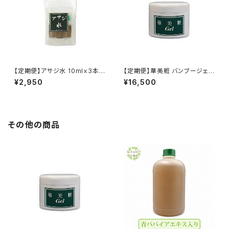
【定期便】アサジ水 10mlｘ3本
【定期便】華美粧 バンブージェル
入り 洗浄液 湿布液 バンブリア
130g はなびしょう 孟宗竹エキ
¥2,950
¥16,500
ン3倍濃縮液
ス バンブリアン 送料無料
その他の商品