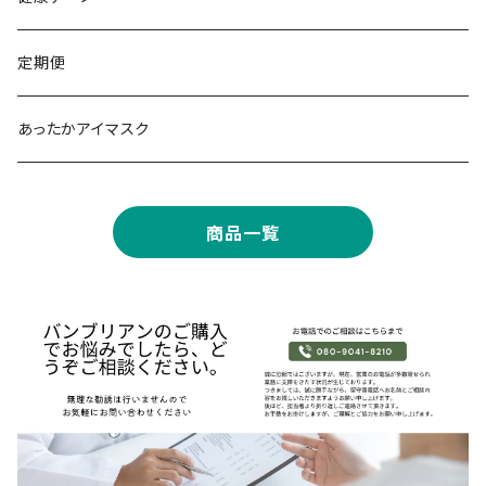
華美粧 バンブージェル
定期便
モバイルエステ
あったかアイマスク
商品一覧