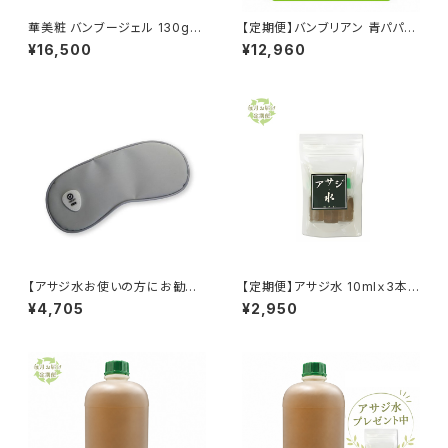
華美粧 バンブージェル 130g
【定期便】バンブリアン 青パパイ
はなびしょう 孟宗竹エキス バン
アエキス入り 1000ml 送料無
¥16,500
¥12,960
ブリアン 送料無料
料
【アサジ水お使いの方にお勧め】
【定期便】アサジ水 10mlｘ3本
あったかアイマスク
入り 洗浄液 湿布液 バンブリア
¥4,705
¥2,950
ン3倍濃縮液