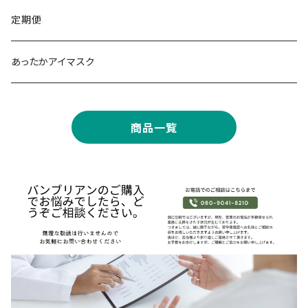
華美粧 バンブージェル
定期便
モバイルエステ
あったかアイマスク
商品一覧