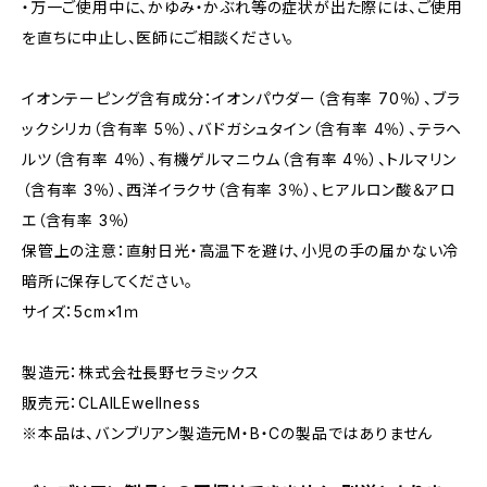
・万一ご使用中に、かゆみ・かぶれ等の症状が出た際には、ご使用
を直ちに中止し、医師にご相談ください。
イオンテーピング含有成分：イオンパウダー（含有率 70％）、ブラ
ックシリカ（含有率 5％）、バドガシュタイン（含有率 4％）、テラヘ
ルツ（含有率 4％）、有機ゲルマニウム（含有率 4％）、トルマリン
（含有率 3％）、西洋イラクサ（含有率 3％）、ヒアルロン酸＆アロ
エ（含有率 3％）
保管上の注意：直射日光・高温下を避け、小児の手の届かない冷
暗所に保存してください。
サイズ：5cm×1ｍ
製造元：株式会社長野セラミックス
販売元：CLAILEwellness
※本品は、バンブリアン製造元M・B・Cの製品ではありません