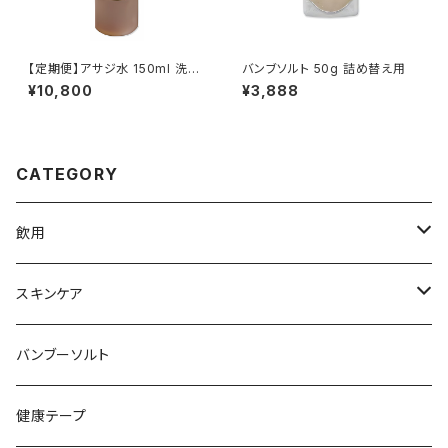
【定期便】アサジ水 150ml 洗浄
バンブソルト 50g 詰め替え用
液 湿布液 バンブリアン3倍濃縮
¥10,800
¥3,888
液 送料無料
CATEGORY
飲用
バンブリアン
スキンケア
バンブリアン 赤松エキス
バンブーソルト
アサジ水
健康テープ