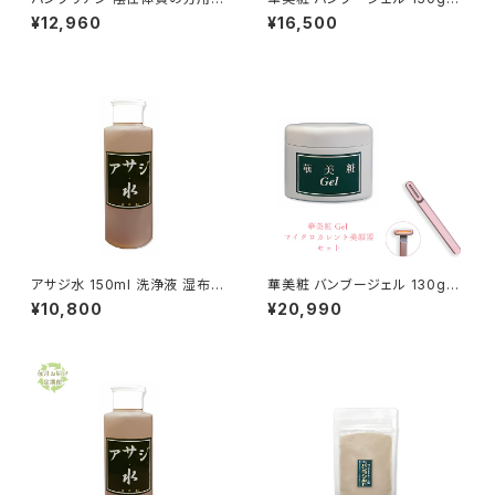
000ml 送料無料
はなびしょう 孟宗竹エキス バン
¥12,960
¥16,500
ブリアン 送料無料
アサジ水 150ml 洗浄液 湿布液
華美粧 バンブージェル 130g
バンブリアン3倍濃縮液 送料無
＋ マイクロカレント美顔器セッ
¥10,800
¥20,990
料
ト 送料無料