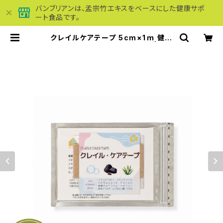
バンブリアンは、孟宗竹エキスをベースにした健康サポ
ート食品です。
クレイルケアテープ 5cm×1ｍ 健康
テープ お試しに最適 送料無料 | バン
ブリアン専門店